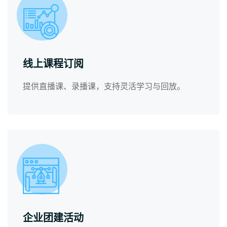
线上课程订阅
提供直播课、录播课，支持灵活学习与回放。
企业团建活动