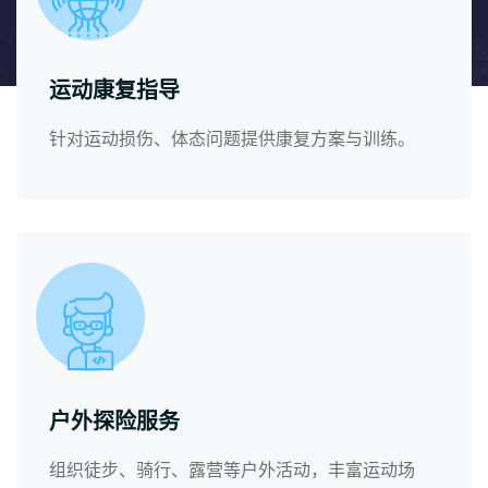
运动康复指导
针对运动损伤、体态问题提供康复方案与训练。
户外探险服务
组织徒步、骑行、露营等户外活动，丰富运动场