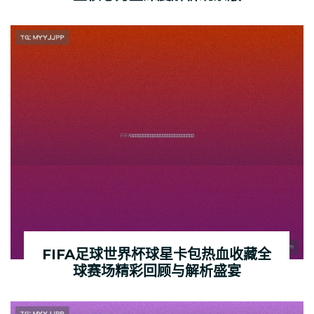
FIFA足球世界杯球星卡包热血收藏全
球赛场精彩回顾与解析盛宴