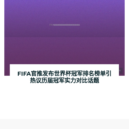
FIFA官推发布世界杯冠军排名榜单引
热议历届冠军实力对比话题