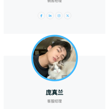
销售经理
庞真兰
客服经理