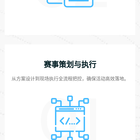
赛事策划与执行
从方案设计到现场执行全流程把控，确保活动高效落地。
01