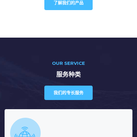
了解我们的产品
OUR SERVICE
服务种类
我们的专长服务