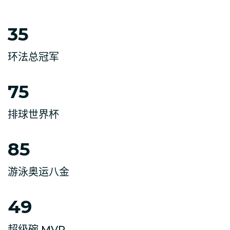
35
环法总冠军
75
排球世界杯
85
游泳奥运八金
49
超级碗 MVP