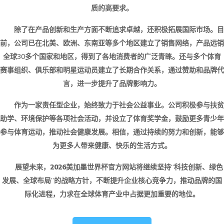
质的高要求。
除了在产品创新和生产方面不断追求卓越，还积极拓展国际市场。目
前，公司已在北美、欧洲、东南亚等多个地区建立了销售网络，产品远销
全球30多个国家和地区，得到了各地消费者的广泛青睐。还与多个体育
赛事组织、俱乐部和明星运动员建立了长期合作关系，通过赞助和品牌代
言，进一步提升了品牌影响力。
作为一家责任型企业，始终致力于社会公益事业。公司积极参与扶贫
助学、环境保护等各项社会活动，并设立了体育奖学金，鼓励更多青少年
参与体育运动，推动社会健康发展。相信，通过持续的努力和创新，能够
为更多人带来健康、快乐的生活方式。
展望未来，
2026美加墨世界杯官方网站
将继续坚持“科技创新、绿色
发展、全球布局”的战略方针，不断提升企业核心竞争力，推动品牌的国
际化进程，力求在全球体育产业中占据更加重要的地位。