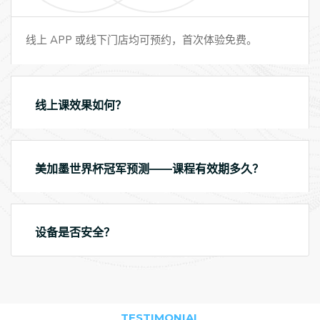
线上 APP 或线下门店均可预约，首次体验免费。
线上课效果如何？
美加墨世界杯冠军预测——课程有效期多久？
设备是否安全？
TESTIMONIAL