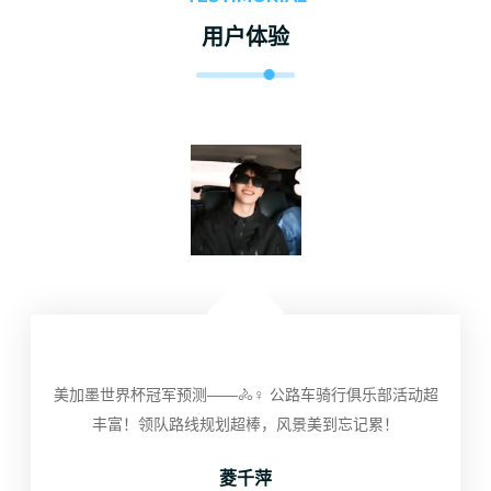
用户体验
美加墨世界杯冠军预测——🚴♀️ 公路车骑行俱乐部活动超
丰富！领队路线规划超棒，风景美到忘记累！
菱千萍