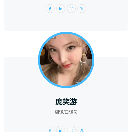
庞笑游
翻译/口译员